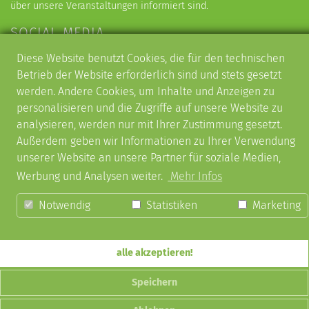
über unsere Veranstaltungen informiert sind.
SOCIAL MEDIA
Folgt uns auf
Facebook
,
Instagram
und
YouTube
!
Diese Website benutzt Cookies, die für den technischen
Betrieb der Website erforderlich sind und stets gesetzt
werden. Andere Cookies, um Inhalte und Anzeigen zu
personalisieren und die Zugriffe auf unsere Website zu
analysieren, werden nur mit Ihrer Zustimmung gesetzt.
Kontakt
Impressum
Datenschutzerklärung
Außerdem geben wir Informationen zu Ihrer Verwendung
unserer Website an unsere Partner für soziale Medien,
© 2026
Kulturforum Schorndorf
Werbung und Analysen weiter.
Mehr Infos
Notwendig
Statistiken
Marketing
alle akzeptieren!
Speichern