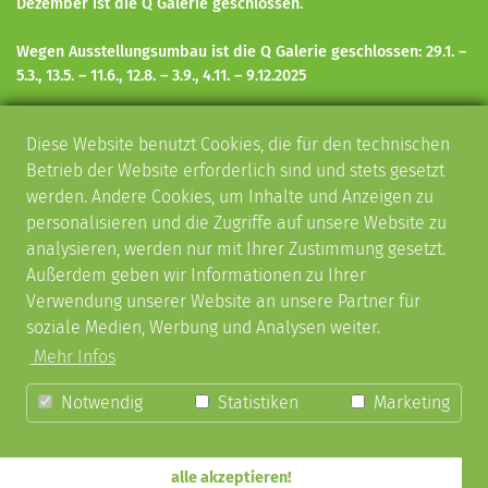
Dezember ist die Q Galerie geschlossen.
Wegen Ausstellungsumbau ist die Q Galerie geschlossen: 29.1. –
5.3., 13.5. – 11.6., 12.8.
– 3.9.,
4.11.
– 9.12.
2025
KUNST UND KULTUR IN SCHORNDORF
Diese Website benutzt Cookies, die für den technischen
Kulturveranstaltungen
Betrieb der Website erforderlich sind und stets gesetzt
Schorndorfer Gitarrentage
werden. Andere Cookies, um Inhalte und Anzeigen zu
SkulpTOUR – Skulpturenrundgänge
personalisieren und die Zugriffe auf unsere Website zu
AKTUELLES
analysieren, werden nur mit Ihrer Zustimmung gesetzt.
Außerdem geben wir Informationen zu Ihrer
Melden Sie sich zu unserem
Newsletter
an, damit Sie immer
Verwendung unserer Website an unsere Partner für
über unsere Veranstaltungen informiert sind.
soziale Medien, Werbung und Analysen weiter.
SOCIAL MEDIA
Mehr Infos
Folgt uns auf
Facebook
,
Instagram
und
YouTube
!
Notwendig
Statistiken
Marketing
alle akzeptieren!