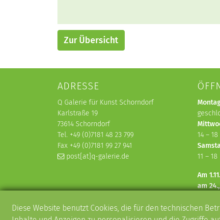
Zur Übersicht
ADRESSE
ÖFF
Q Galerie für Kunst Schorndorf
Montag
Karlstraße 19
geschl
73614 Schorndorf
Mittwo
Tel. +49 (0)7181 48 23 799
14 – 18
Fax +49 (0)7181 99 27 941
Samsta
post[at]q-galerie.de
11 – 18
Am 1.11
am 24.,
Galeri
Diese Website benutzt Cookies, die für den technischen Betr
Wegen 
Inhalte und Anzeigen zu personalisieren und die Zugriffe a