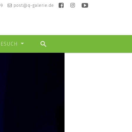
99
post@q-galerie.de
BESUCH