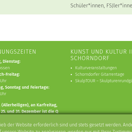
Schüler*innen, FSJler*inn
NUNGSZEITEN
KUNST UND KULTUR I
SCHORNDORF
, Dienstag:
ossen
Kulturveranstaltungen
ch-Freitag:
Schorndorfer Gitarrentage
 Uhr
SkulpTOUR – Skulpturenrundg
g, Sonntag und Feiertage:
 Uhr
. (Allerheiligen), an Karfreitag,
 25. und 31. Dezember ist die Q
e geschlossen.
ieb der Website erforderlich sind und stets gesetzt werden. An
Ausstellungsumbau ist die Q
uf unsere Website zu analysieren, werden nur mit Ihrer Zustimmu