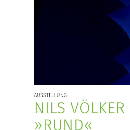
AUSSTELLUNG
NILS VÖLKER
»RUND«