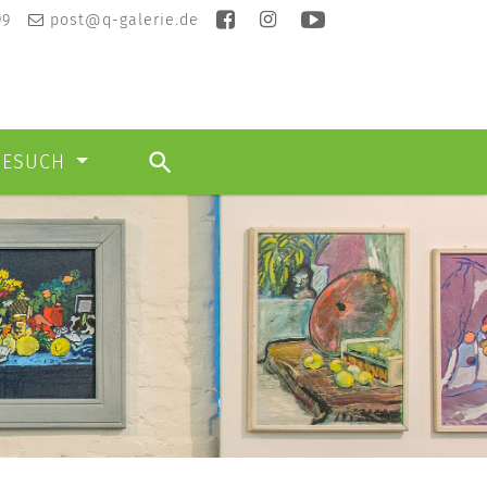
99
post@q-galerie.de
BESUCH