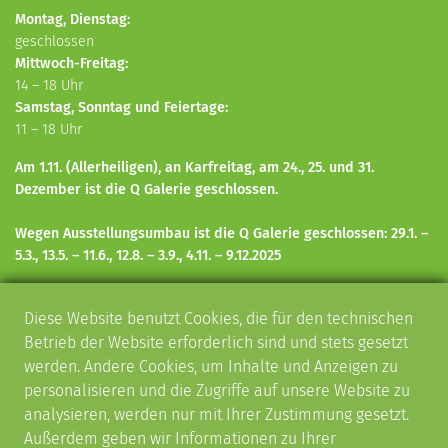
Montag, Dienstag:
geschlossen
Mittwoch-Freitag:
14 – 18 Uhr
Samstag, Sonntag und Feiertage:
11 – 18 Uhr
Am 1.11. (Allerheiligen), an Karfreitag, am 24., 25. und 31.
Dezember ist die Q Galerie geschlossen.
Wegen Ausstellungsumbau ist die Q Galerie geschlossen: 29.1. –
5.3., 13.5. – 11.6., 12.8.
– 3.9.,
4.11.
– 9.12.
2025
KUNST UND KULTUR IN SCHORNDORF
Diese Website benutzt Cookies, die für den technischen
Kulturveranstaltungen
Betrieb der Website erforderlich sind und stets gesetzt
Schorndorfer Gitarrentage
werden. Andere Cookies, um Inhalte und Anzeigen zu
SkulpTOUR – Skulpturenrundgänge
personalisieren und die Zugriffe auf unsere Website zu
AKTUELLES
analysieren, werden nur mit Ihrer Zustimmung gesetzt.
Außerdem geben wir Informationen zu Ihrer
Melden Sie sich zu unserem
Newsletter
an, damit Sie immer