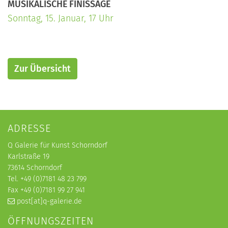
MUSIKALISCHE FINISSAGE
Sonntag, 15. Januar, 17 Uhr
Zur Übersicht
ADRESSE
Q Galerie für Kunst Schorndorf
Karlstraße 19
73614 Schorndorf
Tel. +49 (0)7181 48 23 799
Fax +49 (0)7181 99 27 941
post[at]q-galerie.de
ÖFFNUNGSZEITEN