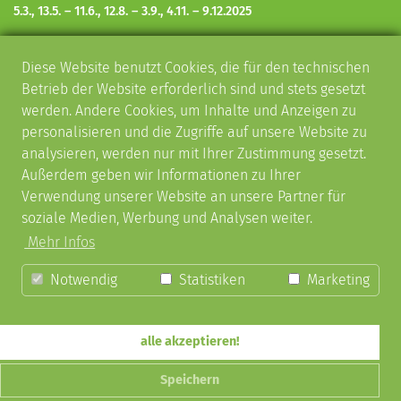
5.3., 13.5. – 11.6., 12.8.
– 3.9.,
4.11.
– 9.12.
2025
KUNST UND KULTUR IN SCHORNDORF
Diese Website benutzt Cookies, die für den technischen
Kulturveranstaltungen
Betrieb der Website erforderlich sind und stets gesetzt
Schorndorfer Gitarrentage
werden. Andere Cookies, um Inhalte und Anzeigen zu
SkulpTOUR – Skulpturenrundgänge
personalisieren und die Zugriffe auf unsere Website zu
AKTUELLES
analysieren, werden nur mit Ihrer Zustimmung gesetzt.
Außerdem geben wir Informationen zu Ihrer
Melden Sie sich zu unserem
Newsletter
an, damit Sie immer
Verwendung unserer Website an unsere Partner für
über unsere Veranstaltungen informiert sind.
soziale Medien, Werbung und Analysen weiter.
SOCIAL MEDIA
Mehr Infos
Folgt uns auf
Facebook
,
Instagram
und
YouTube
!
Notwendig
Statistiken
Marketing
alle akzeptieren!
Kontakt
Impressum
Datenschutzerklärung
Speichern